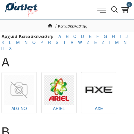
0
Κατασκευαστής
Αρχικά Κατασκευαστή:
A
B
C
D
E
F
G
H
I
J
K
L
M
N
O
P
R
S
T
V
W
Z
Ε
Ζ
Ι
Μ
Ν
Π
Χ
A
ALGINO
ARIEL
AXE
B