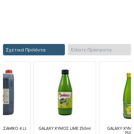
Σχετικά Προϊόντα
Είδατε Πρόσφατα
ΜΙΚΟ 4 Lt
GALAXY ΧΥΜΟΣ LIME 250ml
GALAXY ΧΥΜΟΣ ΛΕ
250ml